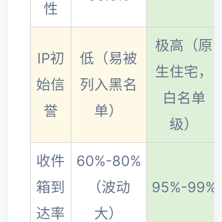
性
极高（原
IP初
低（易被
生住宅，
始信
列入黑名
白名单
誉
单）
级）
收件
60%-80%
箱到
（波动
95%-99%
达率
大）