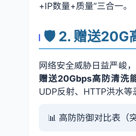
+IP数量+质量”三合一。
🛡️ 2. 赠送2
网络安全威胁日益严峻，
赠送20Gbps高防清洗
UDP反射、HTTP洪水
📊 高防防御对比表（