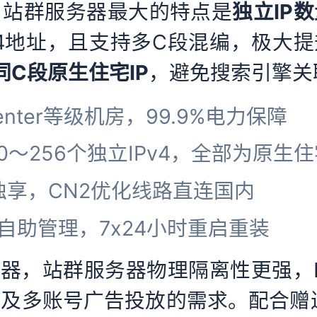
。站群服务器最大的特点是
独立IP
v4地址，且支持多C段混编，极大提
不同C段原生住宅IP
，避免搜索引擎关
center等级机房，99.9%电力保障
0～256个独立IPv4，全部为原生住
G独享，CN2优化线路直连国内
VM自助管理，7x24小时重启重装
务器，站群服务器物理隔离性更强，
以及多账号广告投放的需求。配合赠送