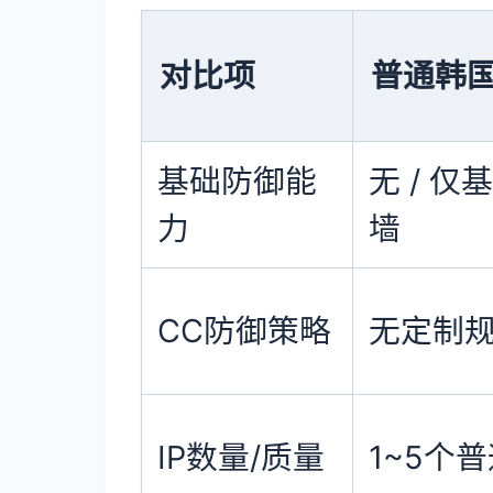
对比项
普通韩
基础防御能
无 / 仅
力
墙
CC防御策略
无定制
IP数量/质量
1~5个普