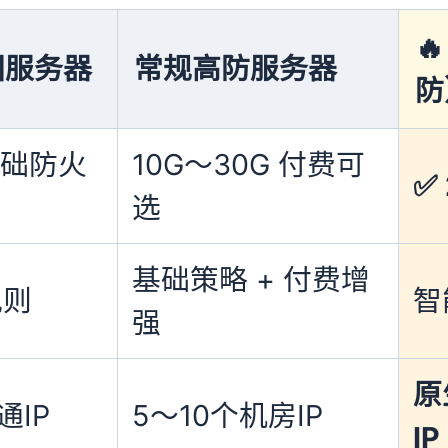

国服务器
常规高防服务器
防
基础防火
10G～30G 付费可
✅
选
基础策略 + 付费增
规则
智
强
原
通IP
5～10个机房IP
IP