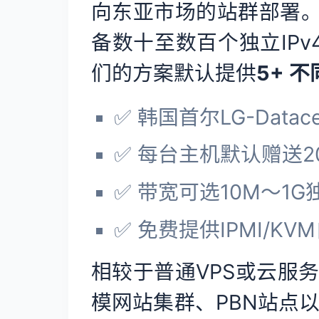
向东亚市场的站群部署
备数十至数百个独立IP
们的方案默认提供
5+ 
✅ 韩国首尔LG-Data
✅ 每台主机默认赠送2
✅ 带宽可选10M～1
✅ 免费提供IPMI/K
相较于普通VPS或云服
模网站集群、PBN站点