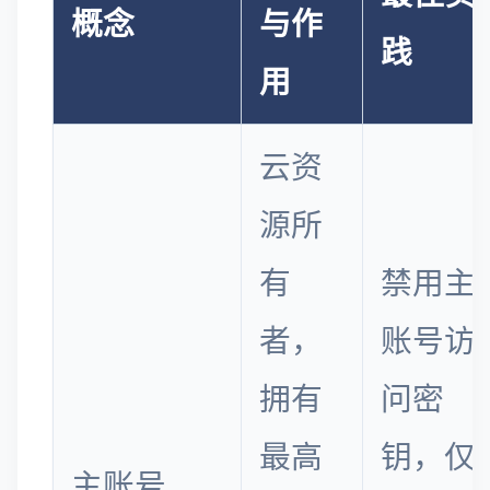
概念
与作
践
用
云资
源所
有
禁用主
者，
账号访
拥有
问密
最高
钥，仅
主账号