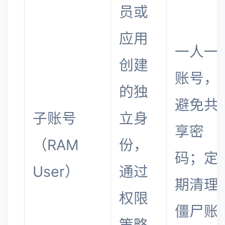
员或
应用
一人一
创建
账号，
的独
避免共
子账号
立身
享密
（RAM
份，
码；定
User）
通过
期清理
权限
僵尸账
策略