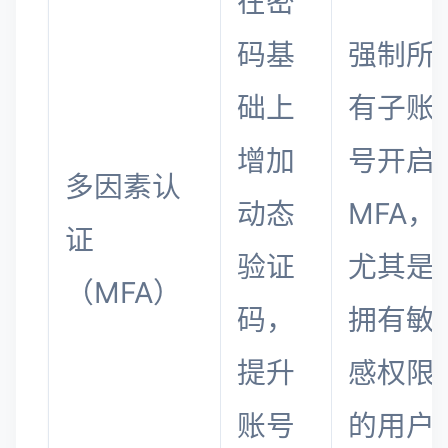
在密
码基
强制所
础上
有子账
增加
号开启
多因素认
动态
MFA，
证
验证
尤其是
（MFA）
码，
拥有敏
提升
感权限
账号
的用户