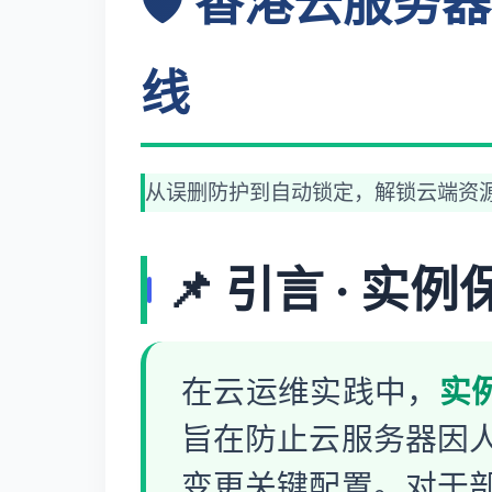
🛡️ 香港云服
线
从误删防护到自动锁定，解锁云端资源
📌 引言 · 
在云运维实践中，
实例
旨在防止云服务器因
变更关键配置。对于